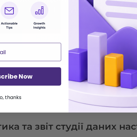
з збільшення бюджету на рекл
Надіслати запит
cribe Now
o, thanks
ика та звіт студії даних на