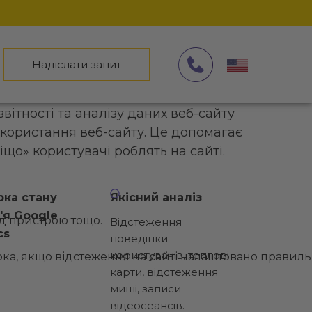
Надіслати запит
вітності та аналізу даних веб-сайту
икористання веб-сайту. Це допомагає
іщо» користувачі роблять на сайті.
рка стану
Якісний аналіз
'я Google
яд пристрою тощо.
Відстеження
cs
поведінки
користувачів, теплові
ка, якщо відстеження на сайті налаштовано правил
карти, відстеження
миші, записи
відеосеансів.