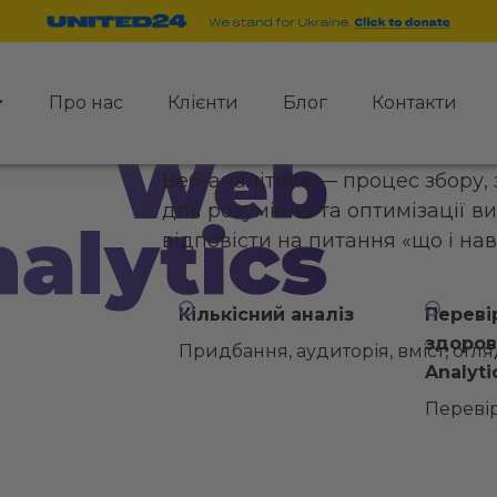
Про нас
Клієнти
Блог
Контакти
Веб-аналітика — процес збору, з
для розуміння та оптимізації в
відповісти на питання «що і нав
Кількісний аналіз
Переві
здоров
Придбання, аудиторія, вміст, огл
Analyti
Перевір