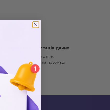
Аналіз та інтерпретація даних
• дослідження зібраних даних
• інтерпретація отриманої інформації
• підготовка звіту
жі