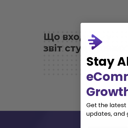
Що входить у
звіт студії даних
Stay A
eCom
Growt
Get the latest
updates, and 
Т