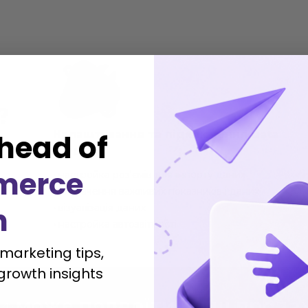
?
Налаштування та підключення Data
head of
Studio
merce
• настройка роз'ємів для імпорту даних
• визначення важливих показників і даних
h
• візуалізація даних
• настройка автозвітності
 marketing tips,
growth insights
и
може подвоїти ваші прода