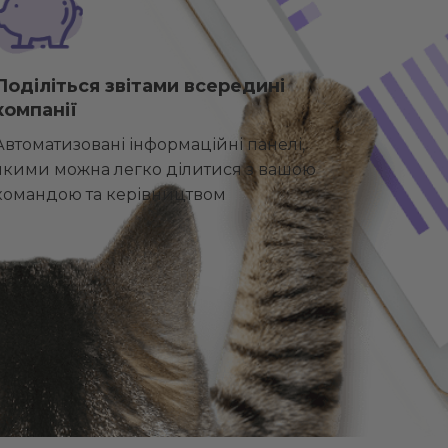
Поділіться звітами всередині
компанії
Автоматизовані інформаційні панелі,
якими можна легко ділитися з вашою
командою та керівництвом