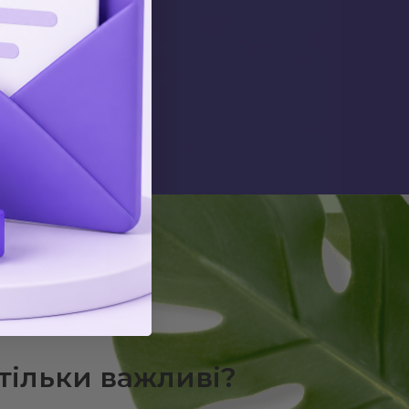
аму
стільки важливі?