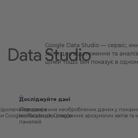
Google Data Studio — сервіс, я
звіти для відстеження та аналіз
цілей тощо. Він показує в одному
Досліджуйте дані
ідключайте дані з
Перетворення необроблених даних у показни
и Google і Facebook, Google
необхідні для створення зрозумілих звітів та
панелей