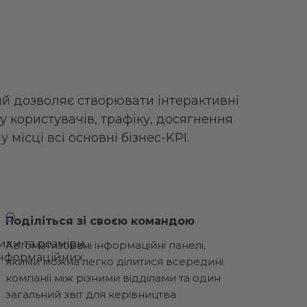
кий дозволяє створювати інтерактивні
у користувачів, трафіку, досягнення
 місці всі основні бізнес-KPI.
Поділіться зі своєю командою
ки та розміри,
Автоматизовані інформаційні панелі,
 інформаційних
якими можна легко ділитися всередині
компанії між різними відділами та один
загальний звіт для керівництва