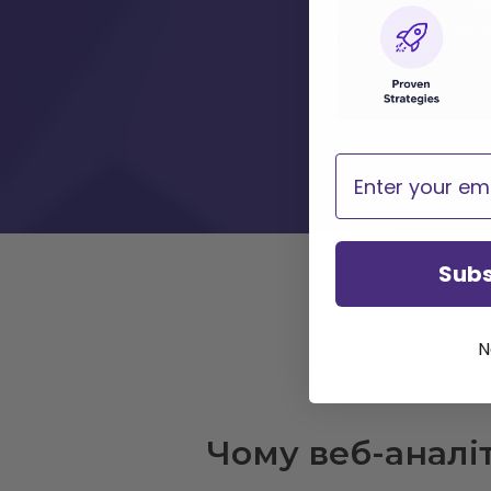
бе
Email
Subs
N
Чому веб-аналіт