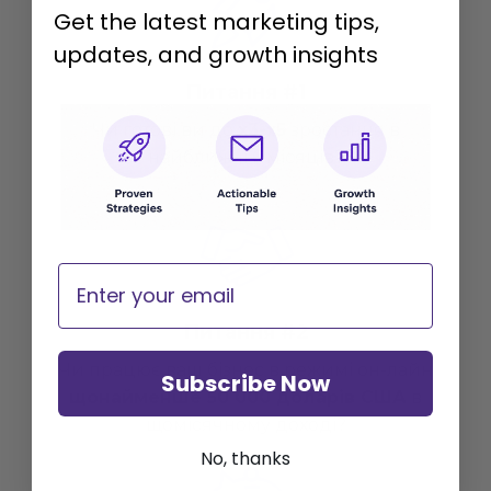
Get the latest marketing tips,
updates, and growth insights
Питання #1
Чи готові ви до
х3-х5
зростання в
найближчі 6 місяців?
Email
Питання #2
Чи працює ваш бізнес в режимі он-лайн
Subscribe Now
щонайменше 50 000 доларів США
в
щомісячному доході?
No, thanks